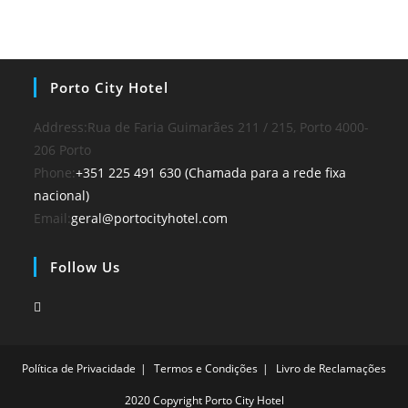
Porto City Hotel
Address:
Rua de Faria Guimarães 211 / 215, Porto 4000-
206 Porto
Phone:
+351 225 491 630 (Chamada para a rede fixa
nacional)
Email:
geral@portocityhotel.com
Follow Us
Política de Privacidade
Termos e Condições
Livro de Reclamações
2020 Copyright Porto City Hotel